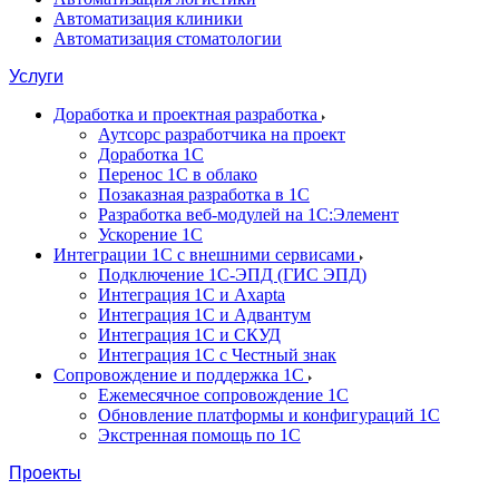
Автоматизация клиники
Автоматизация стоматологии
Услуги
Доработка и проектная разработка
Аутсорс разработчика на проект
Доработка 1С
Перенос 1С в облако
Позаказная разработка в 1С
Разработка веб-модулей на 1С:Элемент
Ускорение 1С
Интеграции 1С с внешними сервисами
Подключение 1С-ЭПД (ГИС ЭПД)
Интеграция 1С и Axapta
Интеграция 1С и Адвантум
Интеграция 1С и СКУД
Интеграция 1С с Честный знак
Сопровождение и поддержка 1С
Ежемесячное сопровождение 1С
Обновление платформы и конфигураций 1С
Экстренная помощь по 1С
Проекты